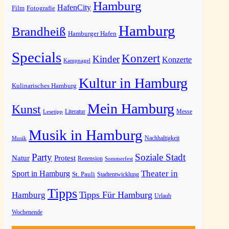
Hamburg
HafenCity
Film
Fotografie
Hamburg
Brandheiß
Hamburger Hafen
Specials
Konzert
Kinder
Konzerte
Kampnagel
Kultur in Hamburg
Kulinarisches Hamburg
Mein Hamburg
Kunst
Messe
Lesetipp
Literatur
Musik in Hamburg
Musik
Nachhaltigkeit
Party
Soziale Stadt
Natur
Protest
Rezension
Sommerfest
Theater in
Sport in Hamburg
St. Pauli
Stadtentwicklung
Tipps
Tipps Für Hamburg
Hamburg
Urlaub
Wochenende