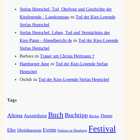
Stefan Hentschel: Tod, Ohrfeige und Geschichte der
Kiezlegende - Lagekompass
zu
Tod der Kiez-Legende
Stefan Hentschel
Stefan Hentschel: Leben, Tod und Vermächtnis des
Kiez-Paten - Abendbericht.de
zu
Tod der Kiez-Legende
Stefan Hentschel
Barbara
zu
Trauer um Christa Heitmann †
Hamburger Jung
zu
Tod der Kiez-Legende Stefan
Hentschel
Oschdi
zu
Tod der Kiez-Legende Stefan Hentschel
Tags
Buch
Buchtipp
Altona
Ausstellung
Demo
Bücher
Festival
Elbe
Events
Elbphilharmonie
Fashion in Hamburg