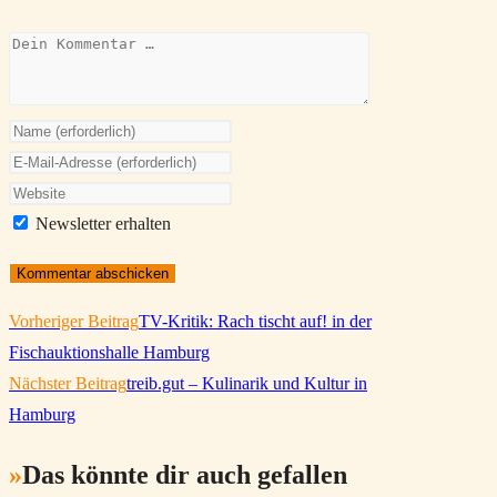
Kommentar
Gib
deinen
Gib
Namen
deine
Gib
oder
E-
deine
Newsletter erhalten
Benutzernamen
Mail-
Website-
zum
Adresse
URL
Kommentieren
zum
ein
Weitere
Vorheriger Beitrag
TV-Kritik: Rach tischt auf! in der
Artikel
ein
Kommentieren
(optional)
Fischauktionshalle Hamburg
ansehen
ein
Nächster Beitrag
treib.gut – Kulinarik und Kultur in
Hamburg
Das könnte dir auch gefallen