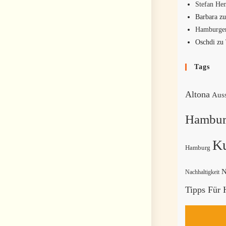
Stefan Hen
Barbara
z
Hamburger
Oschdi
zu
Tags
Altona
Auss
Hambur
Ku
Hamburg
N
Nachhaltigkeit
Tipps Für