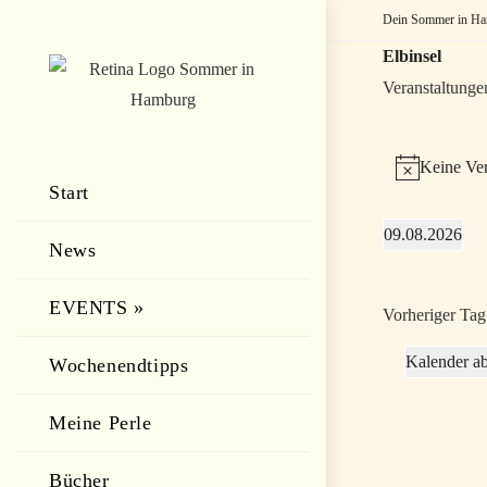
Zum
Dein Sommer in Ham
Inhalt
Elbinsel
springen
Veranstaltunge
Veranstaltungen
für
9.
Keine Ver
August
H
Start
2026
i
09.08.2026
n
News
D
w
a
e
EVENTS »
Vorheriger Tag
t
i
u
Kalender a
s
Wochenendtipps
m
w
Meine Perle
ä
h
Bücher