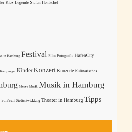
der Kiez-Legende Stefan Hentschel
Festival
HafenCity
Film
Fotografie
on in Hamburg
Konzert
Kinder
Konzerte
Kulinarisches
Kampnagel
Musik in Hamburg
mburg
Messe
Musik
Tipps
Theater in Hamburg
g
St. Pauli
Stadtentwicklung