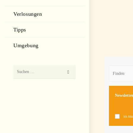
l
Verlosungen
e
n
Tipps
.
Umgebung
Suchen
Diese
Website
durchsuchen
Newslette
Ich füh