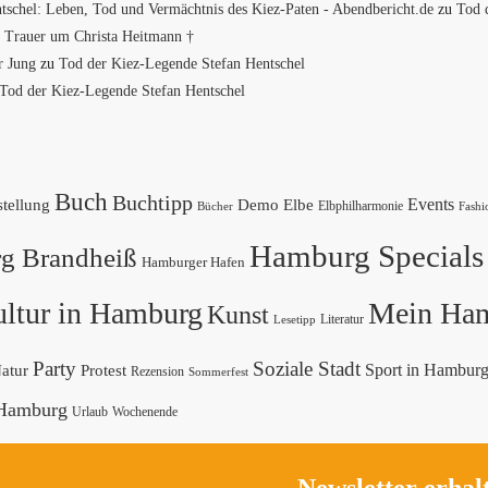
tschel: Leben, Tod und Vermächtnis des Kiez-Paten - Abendbericht.de
zu
Tod 
u
Trauer um Christa Heitmann †
 Jung
zu
Tod der Kiez-Legende Stefan Hentschel
Tod der Kiez-Legende Stefan Hentschel
Buch
Buchtipp
Elbe
Events
tellung
Demo
Elbphilharmonie
Fashi
Bücher
Hamburg Specials
g Brandheiß
Hamburger Hafen
ltur in Hamburg
Mein Ha
Kunst
Lesetipp
Literatur
Party
Soziale Stadt
Sport in Hambur
atur
Protest
Rezension
Sommerfest
 Hamburg
Urlaub
Wochenende