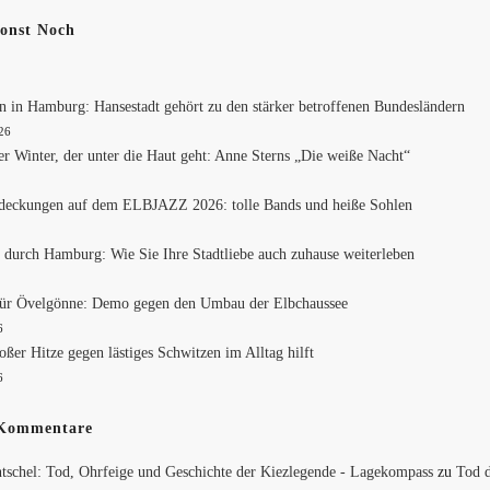
Sonst Noch
n in Hamburg: Hansestadt gehört zu den stärker betroffenen Bundesländern
026
er Winter, der unter die Haut geht: Anne Sterns „Die weiße Nacht“
6
deckungen auf dem ELBJAZZ 2026: tolle Bands und heiße Sohlen
6
 durch Hamburg: Wie Sie Ihre Stadtliebe auch zuhause weiterleben
6
für Övelgönne: Demo gegen den Umbau der Elbchaussee
6
oßer Hitze gegen lästiges Schwitzen im Alltag hilft
6
 Kommentare
tschel: Tod, Ohrfeige und Geschichte der Kiezlegende - Lagekompass
zu
Tod d