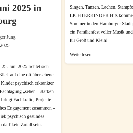
Kommentare:
uni 2025 in
am:
Singen, Tanzen, Lachen, Stampfe
LICHTERKINDER Hits komme
burg
Sommer in den Hamburger Stadtp
ein Familienfest voller Musik un
er Jung
für Groß und Klein!
 2025
Tipp:
Weiterlesen
:
Lichterkinder
25. Juni 2025 richtet sich
LIVE
ick auf eine oft übersehene
Sommer
 Kinder psychisch erkrankter
Mitmachspaß
 Fachtagung „sehen – stärken
 bringt Fachkräfte, Projekte
sches Engagement zusammen –
iel: psychisch gesundes
darf kein Zufall sein.