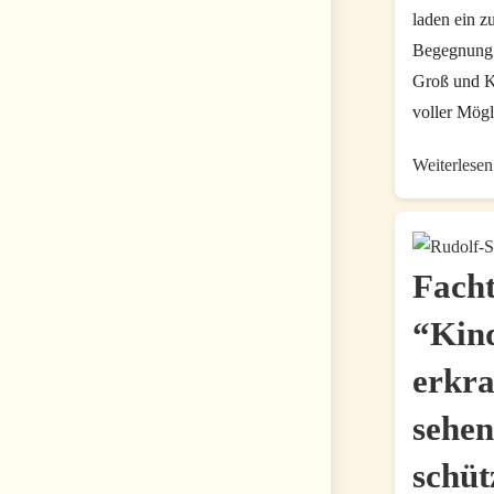
laden ein z
Begegnung.
Groß und Kl
voller Mögl
Weiterlesen
Fach
“Kind
erkra
sehen
schüt