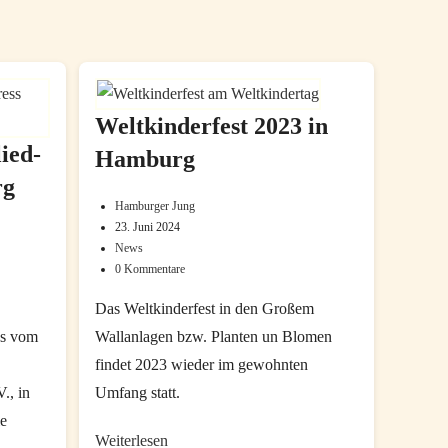
Weltkinderfest 2023 in
ied-
Hamburg
rg
Hamburger Jung
Beitrags-
23. Juni 2024
Beitrag
Autor:
News
Beitrags-
zuletzt
0 Kommentare
Beitrags-
Kategorie:
geändert
Kommentare:
am:
Das Weltkinderfest in den Großem
ss vom
Wallanlagen bzw. Planten un Blomen
findet 2023 wieder im gewohnten
., in
Umfang statt.
e
Weltkinderfest
Weiterlesen