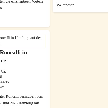
ten die einzigartigen Vorteile,
5.
Weiterlesen
en.
Deutscher
Kinderlied-
Tastenzauber
Kongress
Online:
in
Die
Hamburg
besten
digitalen
Klavier-
Roncalli in
Lernplattformen
rg
 Jung
23
 Hamburg
are
:
are:
ter Roncalli verzaubert vom
25. Juni 2023 Hamburg mit