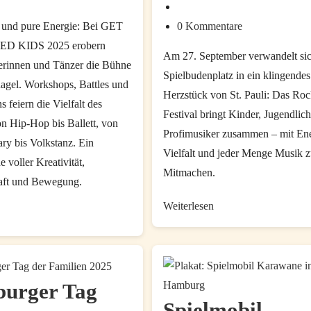
zuletzt
Beitrags-
are:
geändert
Kategorie:
Beitrags-
t und pure Energie: Bei GET
0 Kommentare
am:
Kommentare:
D KIDS 2025 erobern
Am 27. September verwandelt sic
erinnen und Tänzer die Bühne
Spielbudenplatz in ein klingendes
gel. Workshops, Battles und
Herzstück von St. Pauli: Das Ro
s feiern die Vielfalt des
Festival bringt Kinder, Jugendlic
n Hip-Hop bis Ballett, von
Profimusiker zusammen – mit Ene
ry bis Volkstanz. Ein
Vielfalt und jeder Menge Musik 
voller Kreativität,
Mitmachen.
aft und Bewegung.
Rock
Weiterlesen
GET
Kids
FUSIONIZED
Festival
KIDS
St.
2025
Pauli
–
urger Tag
–
Tanz
Spielmobil
Kinder-