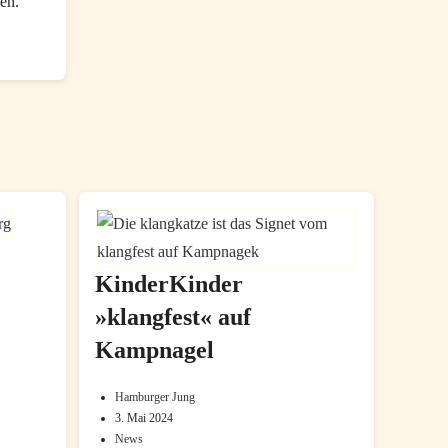
en.
–
Kindermusikfest
in
Planten
un
Blomen
KinderKinder
»klangfest« auf
Kampnagel
Hamburger Jung
Beitrags-
3. Mai 2024
Beitrag
Autor:
News
Beitrags-
zuletzt