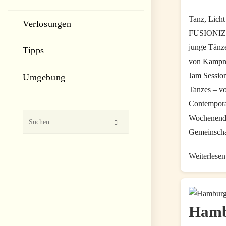
am:
Komment
Tanz, Lich
Verlosungen
FUSIONIZE
junge Tänz
Tipps
von Kampna
Jam Session
Umgebung
Tanzes – vo
Contempora
Wochenende 
Diese
Gemeinsch
Website
durchsuchen
Weiterlesen
Hamb