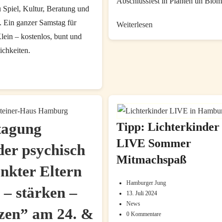
Abschlussfest in Planten un Blom
u Spiel, Kultur, Beratung und
 Ein ganzer Samstag für
Spielmobil
Weiterlesen
Karawane
ein – kostenlos, bunt und
am
ichkeiten.
Sonntag
um
Hamburger
14.00
Tag
Uhr
der
Familien
2025
tagung
Tipp: Lichterkinder
–
LIVE Sommer
er psychisch
Die
Mitmachspaß
Hansestadt
nkter Eltern
feiert
Hamburger Jung
Beitrags-
seine
 – stärken –
13. Juli 2024
Beitrag
Autor:
Familien
News
Beitrags-
zuletzt
zen” am 24. &
0 Kommentare
Beitrags-
Kategorie:
geändert