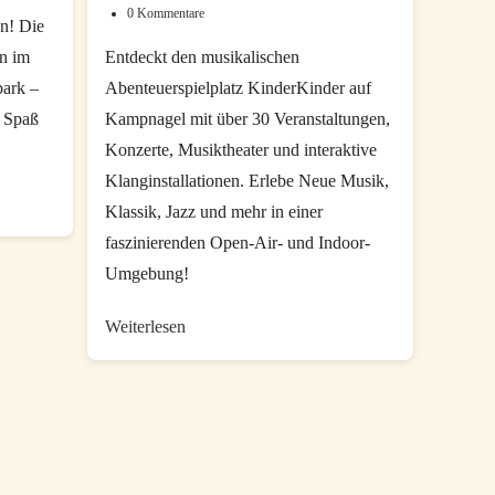
0 Kommentare
Beitrags-
Kategorie:
geändert
n! Die
Kommentare:
am:
n im
Entdeckt den musikalischen
ark –
Abenteuerspielplatz KinderKinder auf
d Spaß
Kampnagel mit über 30 Veranstaltungen,
Konzerte, Musiktheater und interaktive
Klanginstallationen. Erlebe Neue Musik,
Klassik, Jazz und mehr in einer
faszinierenden Open-Air- und Indoor-
Umgebung!
KinderKinder
Weiterlesen
»klangfest«
auf
Kampnagel