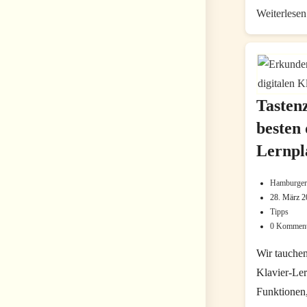
Weiterlesen
Tasten
besten 
Lernpl
Hamburger
Beitrags-
28. März 
Beitrag
Autor:
Tipps
Beitrags-
zuletzt
0 Komment
Beitrags-
Kategorie
geändert
Komment
am:
Wir tauchen
Klavier-Ler
Funktionen,