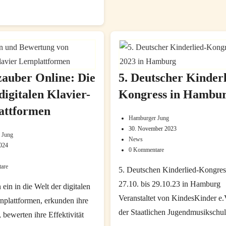
Fachtagung
“Kinder
psychisch
erkrankter
Eltern
sehen
zauber Online: Die
5. Deutscher Kinderl
–
digitalen Klavier-
Kongress in Hambu
stärken
attformen
–
Hamburger Jung
Beitrags-
schützen”
30. November 2023
Beitrag
Autor:
am
 Jung
News
Beitrags-
zuletzt
2024
24.
0 Kommentare
Beitrags-
Kategorie:
geändert
&
Kommentare:
are
am:
:
5. Deutschen Kinderlied-Kongre
25.
are:
27.10. bis 29.10.23 in Hamburg
Juni
 ein in die Welt der digitalen
Veranstaltet von KindesKinder e.V
2025
nplattformen, erkunden ihre
in
der Staatlichen Jugendmusikschul
 bewerten ihre Effektivität
Hamburg