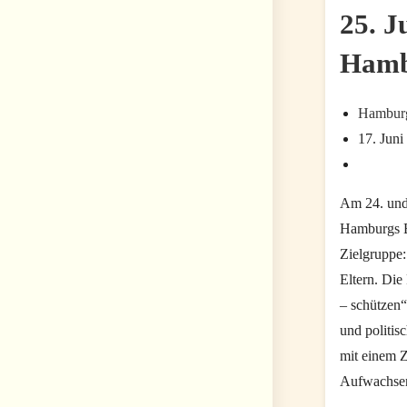
25. J
Ham
Beitrags-
Hamburg
Autor:
Beitrag
17. Juni
zuletzt
Beitrags-
geändert
Kategorie
Am 24. und 
am:
Hamburgs Bl
Zielgruppe:
Eltern. Die
– schützen“
und politi
mit einem Z
Aufwachsen 