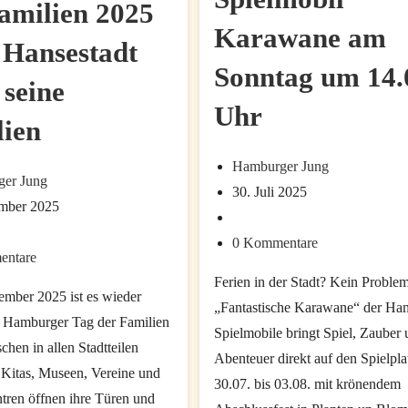
amilien 2025
als
und
Karawane am
Sprache,
Jugendrockfestival
 Hansestadt
die
auf
Sonntag um 14.
alle
 seine
dem
verstehen
Uhr
Spielbudenplatz
lien
Beitrags-
Hamburger Jung
er Jung
Autor:
Beitrag
30. Juli 2025
ember 2025
zuletzt
Beitrags-
geändert
Kategorie:
Beitrags-
0 Kommentare
:
entare
am:
Kommentare:
are:
Ferien in der Stadt? Kein Proble
ember 2025 ist es wieder
„Fantastische Karawane“ der Ha
r Hamburger Tag der Familien
Spielmobile bringt Spiel, Zauber
chen in allen Stadtteilen
Abenteuer direkt auf den Spielpl
Kitas, Museen, Vereine und
30.07. bis 03.08. mit krönendem
tren öffnen ihre Türen und