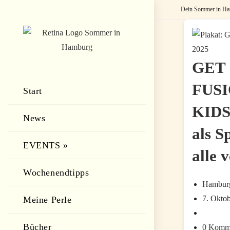
Zum
Dein Sommer in Ham
Inhalt
springen
GET
FUS
Start
KIDS
News
als S
EVENTS »
alle 
Wochenendtipps
Beitrags-
Hamburg
Autor:
Beitrag
7. Okto
Meine Perle
zuletzt
Beitrags-
geändert
Kategorie
Bücher
Beitrags-
0 Komm