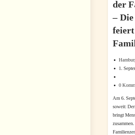
der F
– Die
feiert
Fami
Beitrags-
Hamburg
Autor:
Beitrag
1. Sept
zuletzt
Beitrags-
geändert
Kategorie
Beitrags-
0 Komm
am:
Komment
Am 6. Sept
soweit: De
bringt Mens
zusammen. 
Familienzen