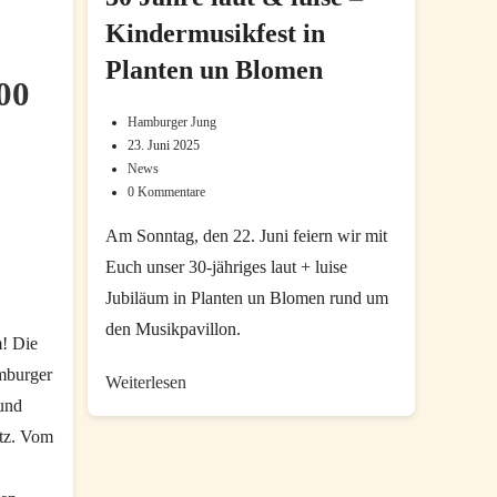
Kindermusikfest in
Planten un Blomen
00
Hamburger Jung
Beitrags-
23. Juni 2025
Beitrag
Autor:
News
Beitrags-
zuletzt
0 Kommentare
Beitrags-
Kategorie:
geändert
Kommentare:
am:
Am Sonntag, den 22. Juni feiern wir mit
Euch unser 30-jähriges laut + luise
Jubiläum in Planten un Blomen rund um
den Musikpavillon.
m! Die
mburger
30
Weiterlesen
 und
Jahre
atz. Vom
laut
&
luise