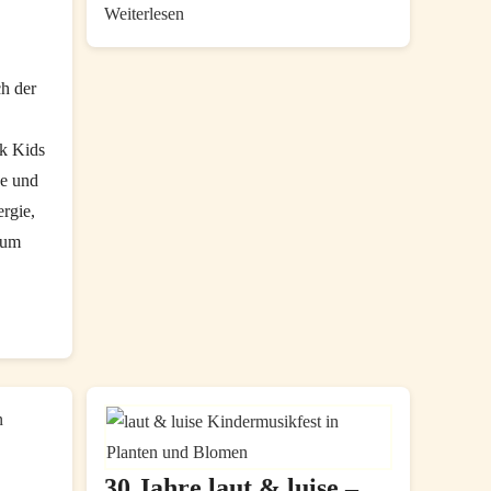
Weltkindertag
Weiterlesen
2025
in
h der
Hamburg
ck Kids
he und
rgie,
zum
30 Jahre laut & luise –