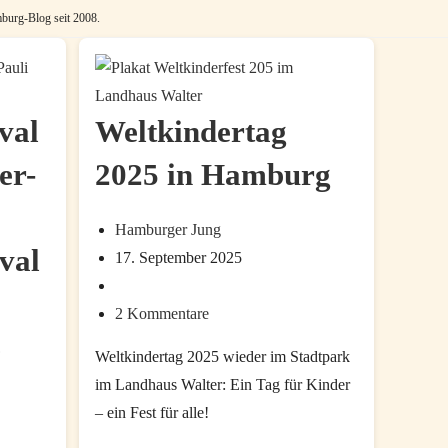
burg-Blog seit 2008.
val
Weltkindertag
er-
2025 in Hamburg
Beitrags-
Hamburger Jung
val
Autor:
Beitrag
17. September 2025
zuletzt
Beitrags-
geändert
Kategorie:
Beitrags-
2 Kommentare
am:
z
Kommentare:
Weltkindertag 2025 wieder im Stadtpark
im Landhaus Walter: Ein Tag für Kinder
– ein Fest für alle!