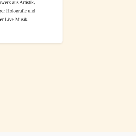
werk aus Artistik,
ger Holografie und
ger Live-Musik.
Circus
Roncalli
in
Hamburg