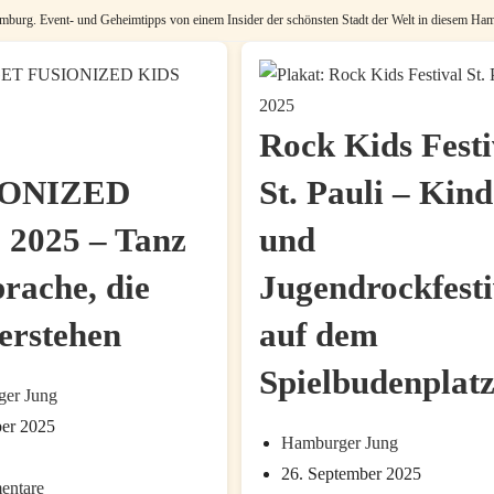
burg. Event- und Geheimtipps von einem Insider der schönsten Stadt der Welt in diesem Ham
Rock Kids Festi
IONIZED
St. Pauli – Kind
 2025 – Tanz
und
prache, die
Jugendrockfesti
verstehen
auf dem
Spielbudenplat
er Jung
ber 2025
Beitrags-
Hamburger Jung
Autor:
Beitrag
26. September 2025
:
entare