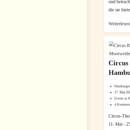
und betrach
die sie biet
Weiterlesen
Circus 
Hambu
Hamburger
Beitrags-
17. Mai 20
Beitrag
Autor:
Events in
Beitrags-
zuletzt
4 Komment
Beitrags-
Kategorie
geändert
Komment
am:
Circus-Thea
11. Mai - 