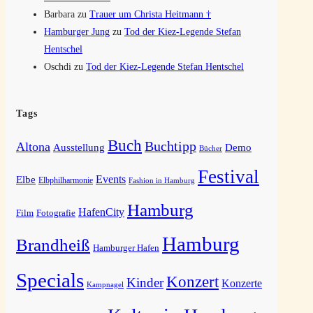
Barbara
zu
Trauer um Christa Heitmann †
Hamburger Jung
zu
Tod der Kiez-Legende Stefan
Hentschel
Oschdi
zu
Tod der Kiez-Legende Stefan Hentschel
Tags
Buch
Buchtipp
Altona
Ausstellung
Demo
Bücher
Festival
Elbe
Events
Elbphilharmonie
Fashion in Hamburg
Hamburg
HafenCity
Film
Fotografie
Hamburg
Brandheiß
Hamburger Hafen
Specials
Konzert
Kinder
Konzerte
Kampnagel